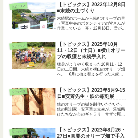
【トピックス】2022年12月8日
トピックス
■末続の土づくり
末続駅のホームから臨むオリーブの里
（写真中央のボタンティアの皆さんが
作業している一帯）12月18日、雪が降
り始めるなか、400頭の牛を飼ってい
る古山牧場から牛糞たい肥4トンを運
んでもらって、末続の土づくりが8割
【トピックス】2025年10月
トピックス
終わりました。古山さんは、元浪...
11・12日（土日）■横山オリー
ブの収獲と末続手入れ
猛暑がようやく収まった10月11・12
日の二日間、末続と横山のオリーブ畑
へ。 6月に植え替えを行った末続の
若木は、ほぼ順調に生育中。一部には
実をつけている木もありました。今回
は若木の根元に雑草除けの覆いを施し
【トピックス】2023年5月9-15
トピックス
ました。伊豆諸島付近を通過中の台...
日■安斉先生・鉄の彫刻展
鉄のオリーブの樹を制作いただいた、
鉄の彫刻家・安斉重夫先生が、茨城県
ひたちなか市のギャラリーサザで彫刻
展を開催されます。会期中は安斉先生
が在廊されているそうです。是非お立
ち寄りください！安斉重夫・鉄の彫刻
【トピックス】2023年8月26・
トピックス
展「鉄が語るファンタジーの世界」ー
27日■真夏のオリーブ畑で手入