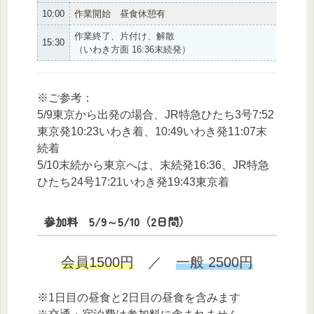
10:00
作業開始 昼食休憩有
作業終了、片付け、解散
15:30
（いわき方面 16:36末続発）
※ご参考：
5/9東京から出発の場合、JR特急ひたち3号7:52
東京発10:23いわき着、10:49いわき発11:07末
続着
5/10末続から東京へは、末続発16:36、JR特急
ひたち24号17:21いわき発19:43東京着
参加料 5/9～5/10（2日間）
会員1500円
／
一般 2500円
※1日目の昼食と2日目の昼食を含みます