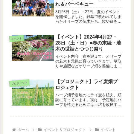
会...
れ＆バーベキュー
8月26日（土）・27日、夏のイベント
を開催しました。雑草で覆われてしま
ったオリーブの苗木たち。鍬や鎌を片
手に、参加者の皆さんで草刈りなどに
汗を流しました。とは言え、今年の異
常な酷暑のなか、作業は短時間で休憩
【イベント】2024年4月27・
イベント
を取りながら。26日は松崎さんは...
28日（土・日）■春の末続・若
木の世話とつつじ祭り
イベント内容 春を迎えて、オリーブ
の若木も元気に育っていきます。草取
りや施肥などオリーブ畑を整備しま
す。2日目はオリーブの里内に古代ハ
スの植え付けを行い、地元の末続つつ
じ祭りにも参加する春のイベントで
【プロジェクト】ライ麦畑プ
プロジェクト
す。皆様のご参加お待ちしておりま
ロジェクト
す。※つ...
ハーブ畑予定地のにライ麦を植え、順
調に育っています。実は、予定地にハ
ーブを植えるためには土壌を改良する
必要がありました。そこで、土壌を団
粒化し水や肥料の浸透性の向上が見込
めるライ麦を育てることにしました。
サポート会員からライ麦でヒンメリ※
を...
ホーム
イベント＆プロジェクト
イベント