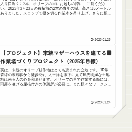
入り口近くに2本。オリーブの里にお越しの際に、ご覧くださ
い。2023年3月23日の移植前の2本の青年の樹。高さは5メートル
ありました。スコップで根を切る作業木を吊り上げ、さらに根を
整...
2023.01.25
【プロジェクト】末続マザーハウスを建てる■
作業場づくりプロジェクト（2025年目標）
実は、末続のオリーブ耕作地はとても恵まれた立地です。JR常
磐線の末続駅から徒歩3分、太平洋を眼下に見て風光明媚な土地
柄は来る人の心を和ませます。オリーブの里で作業する際には、
雨露を凌げる屋根付きの休憩所が必要に。また様々なワークショ
ップが開...
2023.01.24